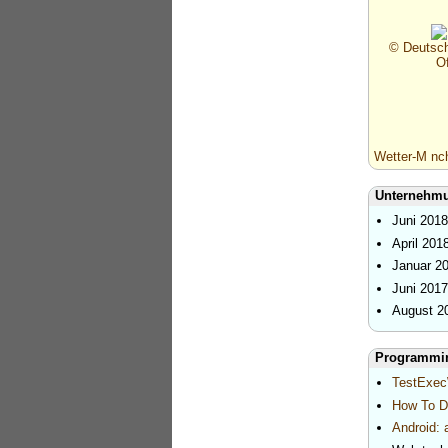
© Deutsch
O
Wetter-M nc
Unternehmu
Juni 201
April 201
Januar 2
Juni 201
August 2
Programmi
TestExecW
How To Do
Android: 