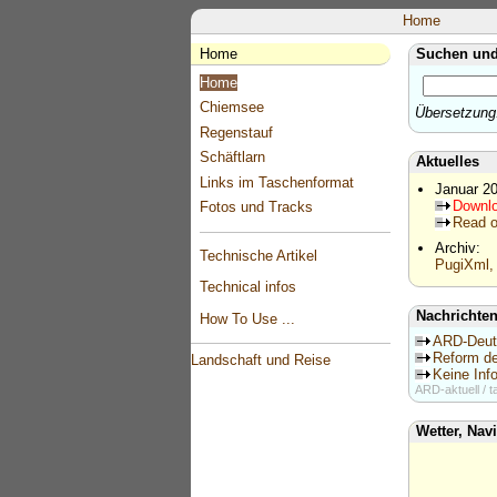
Home
Home
Suchen und
Home
Chiemsee
Übersetzung
Regenstauf
Schäftlarn
Aktuelles
Links im Taschenformat
Januar 2
Downlo
Fotos und Tracks
Read o
Archiv:
Technische Artikel
PugiXml, 
Technical infos
Nachrichte
How To Use ...
ARD-Deuts
Reform de
Landschaft und Reise
Keine In
ARD-aktuell / 
Wetter, Nav