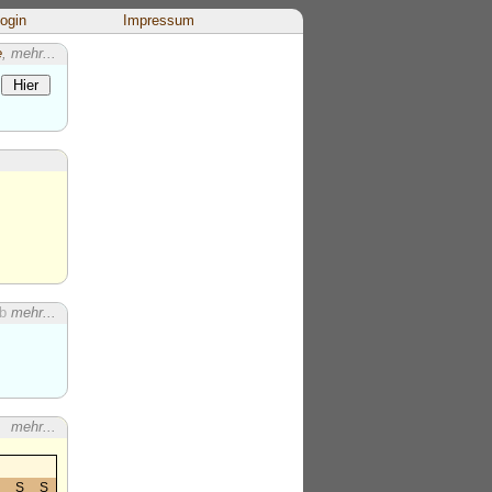
ogin
Impressum
e
, mehr...
b
mehr...
mehr...
S
S