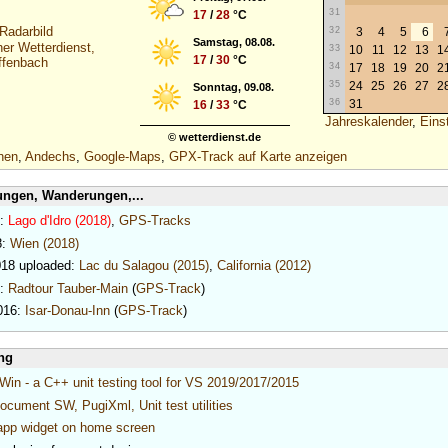
31
17
/
28
°C
32
3
4
5
6
Samstag, 08.08.
er Wetterdienst,
33
10
11
12
13
1
17
/
30
°C
ffenbach
34
17
18
19
20
2
35
24
25
26
27
2
Sonntag, 09.08.
36
31
16
/
33
°C
Jahreskalender
,
Eins
© wetterdienst.de
hen
,
Andechs
,
Google-Maps
,
GPX-Track auf Karte anzeigen
ngen, Wanderungen,...
8:
Lago d'Idro (2018)
,
GPS-Tracks
8:
Wien (2018)
018 uploaded:
Lac du Salagou (2015)
,
California (2012)
7:
Radtour Tauber-Main
(
GPS-Track
)
016:
Isar-Donau-Inn
(
GPS-Track
)
ng
in - a C++ unit testing tool for VS 2019/2017/2015
cument SW, PugiXml, Unit test utilities
app widget on home screen