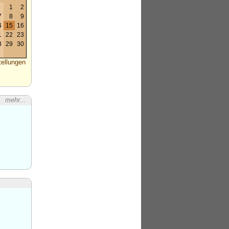
1
2
7
8
9
4
15
16
1
22
23
8
29
30
tellungen
mehr...