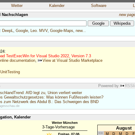
Wetter
Kalender
Software
L
 Nachschlagen
new pag
:
DeepL
,
Google
,
Leo.
MVV
,
Google-Maps
,
new...
024:
ad TestExecWin for Visual Studio 2022, Version 7.3
nline documentation
,
View at Visual Studio Marketplace
UnitTesting
n
Powered by
RSSli
chlandTrend: AfD legt zu, Union verliert weiter
s Gewaltschutzgesetzes: Was können Fußfesseln leisten?
fos zum Netzwerk des Abdul B.: Das Schweigen des BND
tagesschau.de
igation, Kalender
Wetter München
3-Tage-Vorhersage
August
KW
M
D
M
D
F
Freitag, 07.08.